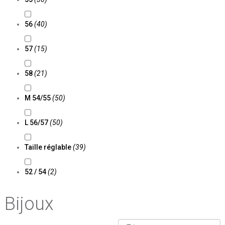
56
(40)
57
(15)
58
(21)
M 54/55
(50)
L 56/57
(50)
Taille réglable
(39)
52 / 54
(2)
Bijoux