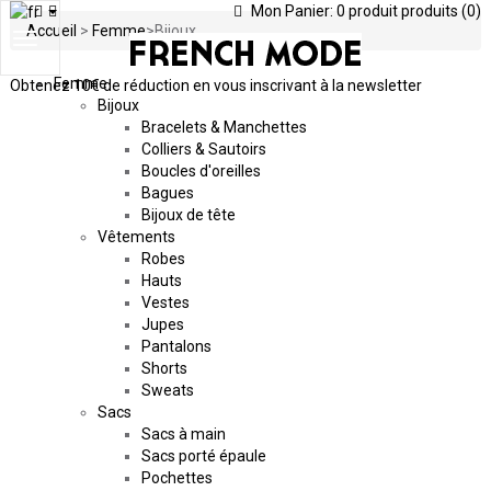
Mon Panier:
0
produit
produits
(0)
Accueil
>
Femme
>
Bijoux
Toggle
navigation
Femme
Obtenez
10€ de réduction en vous inscrivant à la newsletter
Bijoux
Bracelets & Manchettes
Colliers & Sautoirs
Boucles d'oreilles
Bagues
Bijoux de tête
Vêtements
Robes
Hauts
Vestes
Jupes
Pantalons
Shorts
Sweats
Sacs
Sacs à main
Sacs porté épaule
Pochettes