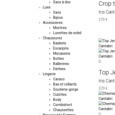
Crop 
Sacs à dos
Luxe
Iris Cant
Sacs
Bijoux
270 €
Accessoires
Montres
Lunettes de soleil
Chaussures
Baskets
Escarpins
Mocassins
Bottes
Ballerines
Derbies
Top Je
Lingerie
Caraco
Iris Cant
Bas et collants
370 €
Soutiens-gorge
Culottes
Body
Combishort
Chaussettes