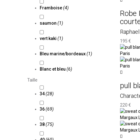
Framboise
(4)
Robe I
courte.
saumon
(1)
Raphael
vert kaki
(1)
195 €
Bleu marine/bordeaux
(1)
Blanc et bleu
(6)
Taille
pull b
34
(28)
Charact
220 €
36
(69)
38
(75)
40
(60)