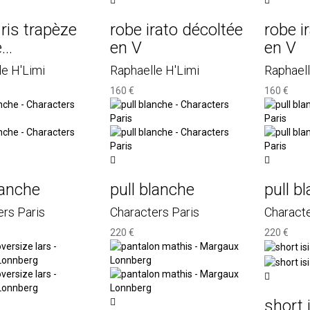
ris trapèze
robe irato décoltée
robe i
..
en V
en V
le H'Limi
Raphaelle H'Limi
Raphaell
160 €
160 €
lanche
pull blanche
pull b
ers Paris
Characters Paris
Characte
220 €
220 €
short 