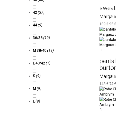
sweat 
42
(37)
Margaux
189 €
95 
44
(9)
36/38
(19)
M 38/40
(19)
pantal
L 40/42
(1)
burto
Margaux
S
(9)
148 €
74 
M
(9)
L
(9)