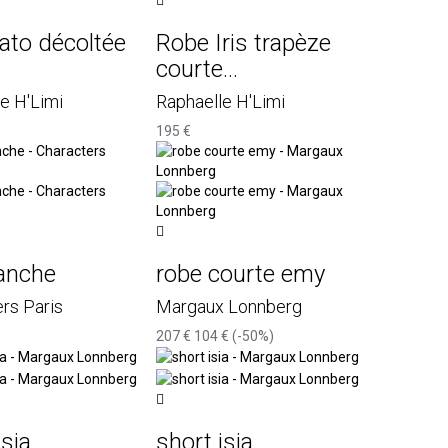
rato décoltée
Robe Iris trapèze
courte...
e H'Limi
Raphaelle H'Limi
195 €
lanche
robe courte emy
rs Paris
Margaux Lonnberg
207 €
104 €
(-50%)
isia
short isia