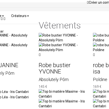
Créer un co
e
Créateurs
Vêtements
ter
JANINE
Robe bustier
robe b
YVONNE
isa
ely Pôm
Absolutely Pôm
Poldine
145 €
169 €