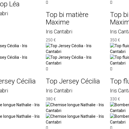
top Léa
abri
Top bi matière
Top bi
Maxime
Maxi
Iris Cantabri
Iris Cant
250 €
350 €
rsey Cécilia
Top Jersey Cécilia
Top fl
abri
Iris Cantabri
Iris Cant
380 €
330 €