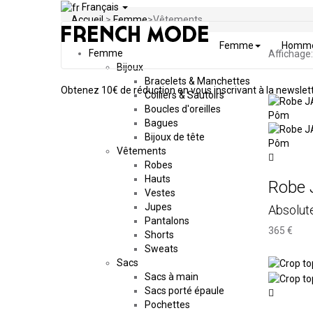
Français
Accueil
>
Femme
>
Vêtements
Femme
Homm
Femme
Affichage:
Bijoux
Bracelets & Manchettes
Obtenez
10€ de réduction en vous inscrivant à la newslet
Colliers & Sautoirs
Boucles d'oreilles
Bagues
Bijoux de tête
Vêtements
Robes
Hauts
Robe 
Vestes
Jupes
Absolut
Pantalons
365 €
Shorts
Sweats
Sacs
Sacs à main
Sacs porté épaule
Pochettes