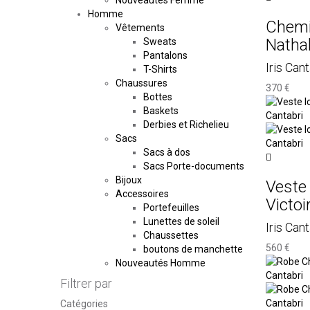
Nouveautés Femme
Homme
Chemi
Vêtements
Nathal
Sweats
Pantalons
Iris Cant
T-Shirts
Chaussures
370 €
Bottes
Baskets
Derbies et Richelieu
Sacs
Sacs à dos
Sacs Porte-documents
Bijoux
Veste
Accessoires
Victoi
Portefeuilles
Lunettes de soleil
Iris Cant
Chaussettes
560 €
boutons de manchette
Nouveautés Homme
Filtrer par
Catégories