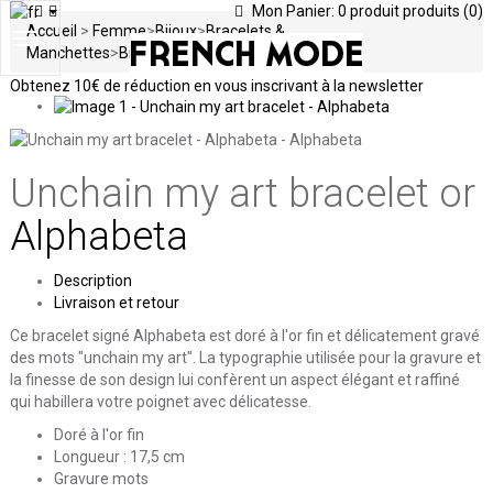
Mon Panier:
0
produit
produits
(0)
Accueil
>
Femme
>
Bijoux
>
Bracelets &
Toggle
Manchettes
>
Bracelets
>
Unchain my art bracelet
navigation
Obtenez
10€ de réduction en vous inscrivant à la newsletter
Unchain my art bracelet
or
Alphabeta
Description
Livraison et retour
Ce bracelet signé Alphabeta est doré à l'or fin et délicatement gravé
des mots "unchain my art". La typographie utilisée pour la gravure et
la finesse de son design lui confèrent un aspect élégant et raffiné
qui habillera votre poignet avec délicatesse.
Doré à l'or fin
Longueur : 17,5 cm
Gravure mots