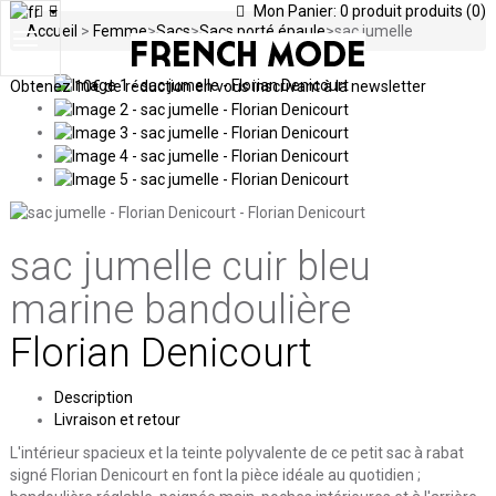
Mon Panier:
0
produit
produits
(0)
Accueil
>
Femme
>
Sacs
>
Sacs porté épaule
>
sac jumelle
Toggle
navigation
Obtenez
10€ de réduction en vous inscrivant à la newsletter
sac jumelle
cuir bleu
marine bandoulière
Florian Denicourt
Description
Livraison et retour
L'intérieur spacieux et la teinte polyvalente de ce petit sac à rabat
signé Florian Denicourt en font la pièce idéale au quotidien ;