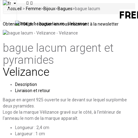
Accueil
>
Femme
>
Bijoux
>
Bagues
>
bague lacum
Toggle
navigation
Obtenez
10€ de réduction en vous inscrivant à la newsletter
bague lacum
argent et
pyramides
Velizance
Description
Livraison et retour
Bague en argent 925 ouverte sur le devant sur lequel surplombe
deux pyramides.
Logo de la marque Vélizance gravé sur le côté, à l'intérieur de
l'anneau le nom de la marque apparaît.
Longueur : 2,4 cm
Largueur : 1 cm