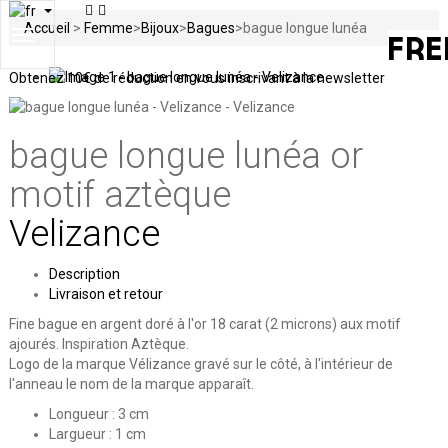
Accueil
>
Femme
>
Bijoux
>
Bagues
>
bague longue lunéa
Toggle
navigation
Obtenez
10€ de réduction en vous inscrivant à la newsletter
bague longue lunéa
or
motif aztèque
Velizance
Description
Livraison et retour
Fine bague en argent doré à l'or 18 carat (2 microns) aux motif
ajourés. Inspiration Aztèque.
Logo de la marque Vélizance gravé sur le côté, à l'intérieur de
l'anneau le nom de la marque apparaît.
Longueur : 3 cm
Largueur : 1 cm