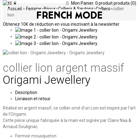
Mon Panier:
0
produit
produits
(0)
Accueil
>
Femme
>
Bijoux
>
Colliers & Sautoirs
>
Colliers
>
collier
Toggle
lion
navigation
Obtenez
10€ de réduction en vous inscrivant à la newsletter
collier lion
argent massif
Origami Jewellery
Description
Livraison et retour
Réalisé en argent massif, ce collier orné d'un Lion est inspiré par l'art
de l'Origami.
Cette pièce unique fabriquée à la main est signée par Claire Naa &
Arnaud Soulignac.
Fermoir mousqueton