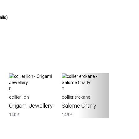
ails)
›
collier lion
collier erckane
Origami Jewellery
Salomé Charly
140 €
149 €