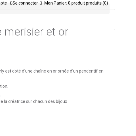
mpte
Se connecter
Mon Panier:
0
produit
produits
(0)
 merisier et or
rly est doté d'une chaîne en or ornée d'un pendentif en
tion.
m
 de la créatrice sur chacun des bijoux