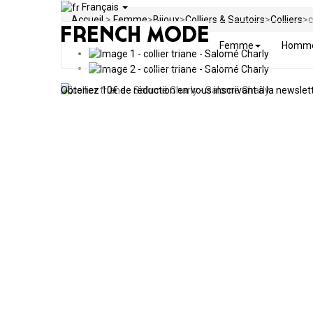
Français
Accueil
>
Femme
>
Bijoux
>
Colliers & Sautoirs
>
Colliers
>
c
Femme
Homm
Obtenez
10€ de réduction en vous inscrivant à la newslet