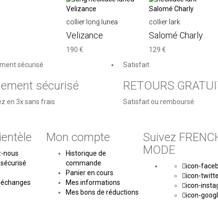
collier long lunea
collier lark
Velizance
Salomé Charly
190 €
129 €
ment sécurisé
Satisfait
iement sécurisé
RETOURS GRATUI
z en 3x sans frais
Satisfait ou remboursé
ientèle
Mon compte
Suivez FRENC
MODE
z-nous
Historique de
sécurisé
commande
icon-face
Panier en cours
icon-twitt
 échanges
Mes informations
icon-inst
Mes bons de réductions
icon-googl