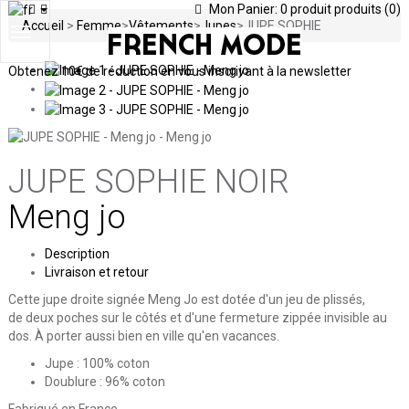
Mon Panier:
0
produit
produits
(0)
Accueil
>
Femme
>
Vêtements
>
Jupes
>
JUPE SOPHIE
Toggle
navigation
Obtenez
10€ de réduction en vous inscrivant à la newsletter
JUPE SOPHIE
NOIR
Meng jo
Description
Livraison et retour
Cette jupe droite signée Meng Jo est dotée d'un jeu de plissés,
de deux poches sur le côtés et d'une fermeture zippée invisible au
dos. À porter aussi bien en ville qu'en vacances.
Jupe : 100% coton
Doublure : 96% coton
Fabriqué en France