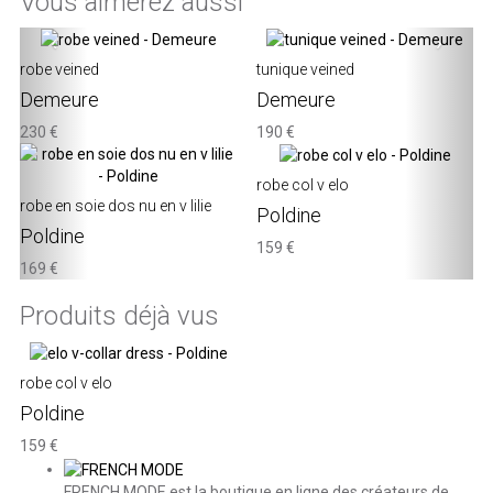
Vous aimerez aussi
‹
›
robe veined
tunique veined
Demeure
Demeure
230 €
190 €
robe col v elo
robe en soie dos nu en v lilie
Poldine
Poldine
159 €
169 €
Produits déjà vus
robe col v elo
Poldine
159 €
FRENCH MODE est la boutique en ligne des créateurs de