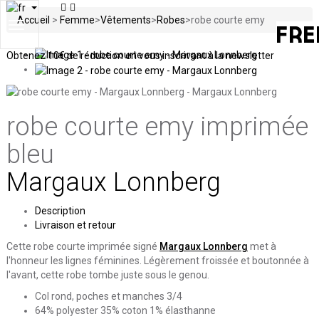
Accueil
>
Femme
>
Vêtements
>
Robes
>
robe courte emy
Toggle
navigation
Obtenez
10€ de réduction en vous inscrivant à la newsletter
robe courte emy
imprimée
bleu
Margaux Lonnberg
Description
Livraison et retour
Cette robe courte imprimée signé
Margaux Lonnberg
met à
l'honneur les lignes féminines. Légèrement froissée et boutonnée à
l'avant, cette robe tombe juste sous le genou.
Col rond, poches et manches 3/4
64% polyester 35% coton 1% élasthanne