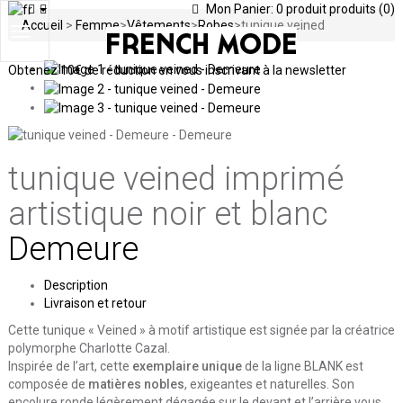
Mon Panier:
0
produit
produits
(0)
Accueil
>
Femme
>
Vêtements
>
Robes
>
tunique veined
Toggle
navigation
Obtenez
10€ de réduction en vous inscrivant à la newsletter
tunique veined
imprimé
artistique noir et blanc
Demeure
Description
Livraison et retour
Cette tunique « Veined » à motif artistique est signée par la créatrice
polymorphe Charlotte Cazal.
Inspirée de l’art, cette
exemplaire unique
de la ligne BLANK est
composée de
matières nobles
, exigeantes et naturelles. Son
encolure ronde légèrement dégagée sur le devant et l’arrière vous