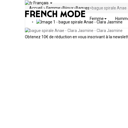
Français
Accueil
>
Femme
>
Bijoux
>
Bagues
>
bague spirale Anae
Femme
Homm
Obtenez
10€ de réduction en vous inscrivant à la newslet