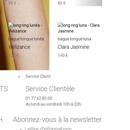
95 €
85 €
bague longue lunéa
bague longue luna
Velizance
Clara Jasmine
120 €
140 €
Service Client
TS
Service Clientèle
01 77 62 85 00
du lundi au vendredi 10h à 20h
H
Abonnez-vous à la newsletter
Lettre d'informations