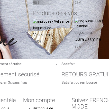
95 €
95 €
Produits déjà vus
bague quae
bague nurul
Velizance
Clara Jasmine
105 €
85 €
ment sécurisé
Satisfait
iement sécurisé
RETOURS GRATUI
z en 3x sans frais
Satisfait ou remboursé
ientèle
Mon compte
Suivez FRENC
MODE
z-nous
Historique de