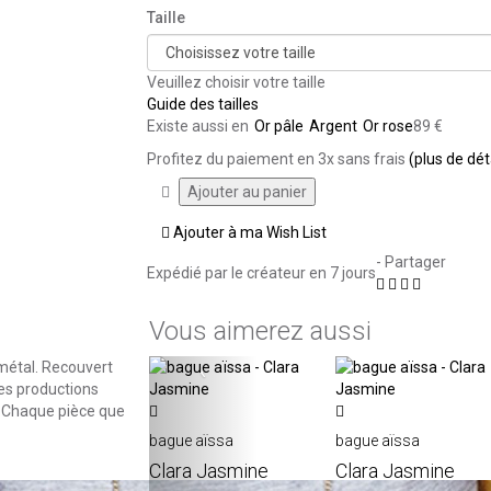
Taille
Veuillez choisir votre taille
Guide des tailles
Existe aussi en
Or pâle
Argent
Or rose
89 €
Profitez du paiement en 3x sans frais
(plus de dét
Ajouter à ma Wish List
- Partager
Expédié par le créateur
en 7 jours
Vous aimerez aussi
 métal. Recouvert
‹
ses productions
.
Chaque pièce que
bague aïssa
bague aïssa
Clara Jasmine
Clara Jasmine