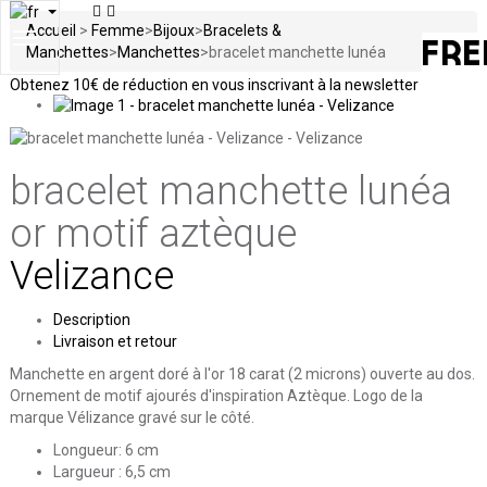
Accueil
>
Femme
>
Bijoux
>
Bracelets &
Toggle
Manchettes
>
Manchettes
>
bracelet manchette lunéa
navigation
Obtenez
10€ de réduction en vous inscrivant à la newsletter
bracelet manchette lunéa
or motif aztèque
Velizance
Description
Livraison et retour
Manchette en argent doré à l'or 18 carat (2 microns) ouverte au dos.
Ornement de motif ajourés d'inspiration Aztèque. Logo de la
marque Vélizance gravé sur le côté.
Longueur: 6 cm
Largueur : 6,5 cm