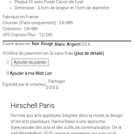
Plaqué Or avec Pixels Canon de Fusil
Dimension : 3,5cm de largeur et 15cm de diamètre
Fabriqué en France
Coursier (Paris uniquement) - 24/48h
Colissimo - 24/48h
UPS Express Plus - 12/24h
Existe aussi en
Noir
Rouge
Blanc
Argent
520 €
Profitez du paiement en 3x sans frais
(plus de détails)
Ajouter à ma Wish List
- Partager
Expédié par le créateur
Hirschell Paris
Formée aux arts appliqués, baignée dans la mode, le design
et les arts plastiques, Hanna Baise a une approche
transversale des arts et des outils de communication. De là
naît
Hirschell
en 2010, marque parisienne qui conçoit et