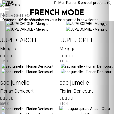
‹
Mon Panier:
0
produit
produits
›
(0)
Toggle
Nouveautés
navigation
Obtenez
10€ de réduction en vous inscrivant à la newsletter
‹
›
JUPE CAROLE
JUPE SOPHIE
Meng jo
Meng jo
135 €
115 €
sac jumelle
sac jumelle
Florian Denicourt
Florian Denicourt
559 €
510 €